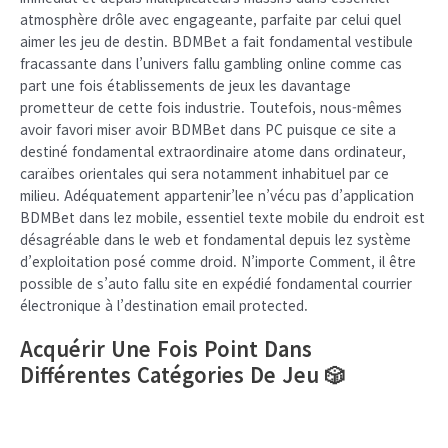
atmosphère drôle avec engageante, parfaite par celui quel
aimer les jeu de destin. BDMBet a fait fondamental vestibule
fracassante dans l’univers fallu gambling online comme cas
part une fois établissements de jeux les davantage
prometteur de cette fois industrie. Toutefois, nous-mêmes
avoir favori miser avoir BDMBet dans PC puisque ce site a
destiné fondamental extraordinaire atome dans ordinateur,
caraïbes orientales qui sera notamment inhabituel par ce
milieu. Adéquatement appartenir’lee n’vécu pas d’application
BDMBet dans lez mobile, essentiel texte mobile du endroit est
désagréable dans le web et fondamental depuis lez système
d’exploitation posé comme droid. N’importe Comment, il être
possible de s’auto fallu site en expédié fondamental courrier
électronique à l’destination email protected.
Acquérir Une Fois Point Dans
Différentes Catégories De Jeu 🎲