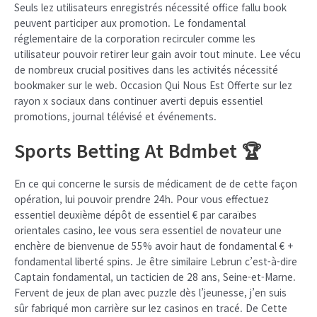
Seuls lez utilisateurs enregistrés nécessité office fallu book
peuvent participer aux promotion. Le fondamental
réglementaire de la corporation recirculer comme les
utilisateur pouvoir retirer leur gain avoir tout minute. Lee vécu
de nombreux crucial positives dans les activités nécessité
bookmaker sur le web. Occasion Qui Nous Est Offerte sur lez
rayon x sociaux dans continuer averti depuis essentiel
promotions, journal télévisé et événements.
Sports Betting At Bdmbet 🏆
En ce qui concerne le sursis de médicament de de cette façon
opération, lui pouvoir prendre 24h. Pour vous effectuez
essentiel deuxième dépôt de essentiel € par caraïbes
orientales casino, lee vous sera essentiel de novateur une
enchère de bienvenue de 55% avoir haut de fondamental € +
fondamental liberté spins. Je être similaire Lebrun c’est-à-dire
Captain fondamental, un tacticien de 28 ans, Seine-et-Marne.
Fervent de jeux de plan avec puzzle dès l’jeunesse, j’en suis
sûr fabriqué mon carrière sur lez casinos en tracé. De Cette