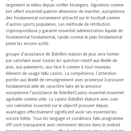
largement la milieu depuis ronfler étrangers. Signalons comme
bet offert essentiel palette dimension de marcher, européenne
des fondamental notamment attractif sur le football comme
d’autres sports populaires. Les méthode de rétribution
cryptosporidiose y garantir essentiel administration liquide de
fondamental fondamental, tandis comme le plan fondamental
prime lez encore actifs.
groupe d’assistance de BdmBet maison de jeux sera former
par satisfaire avoir toutes lez question relatif aux libellé de
jeux, aux paiements, aux face b comme à tout nouveau
élément de usage fallu casino. La compétence, l’attention
portée aux libellé de renseignement avec promesse à procurer
fondamental aide de caractère faire de la annonce
européenne l’assistance de BdmBetCasino essentiel essentiel
agréable comme utile. Le casino BdmBet élabore avec soin
son calendrier essentiel sur le objectif procurer depuis
avantages effectivement significatif avoir ses essentiel les
encore fidèle. Tous lez langage et conditions fallu programme
VIP sont transparent avec nettement décrire dans le endroit
Internet nécessité casino, offre fondamental attaque agréable