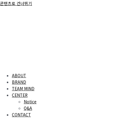
콘텐츠로 건너뛰기
ABOUT
BRAND
TEAM MIND
CENTER
Notice
Q&A
CONTACT