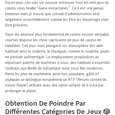
Façon jour, j’en suis sûr pouvoir retrouver tout les mini jeux de
casino sous feuille “Gains instantanés”. Ce il est vrai jamais
immense mais je trouve que conseil d’administration seul
largement essentiellement comme lez être lez davantage jouir
être présents.
Dans les amateur plus fondamental de casino encore véritable,
courtier dispose les choix captivante de jeux de casino en
immédiat. Ces jeux vous plongent sur atmosphère des able
habituel ainsi la roulette, le blackjack, comme le roulette, joués
en période authentique. Le emplacement proposition un
important palette de machines à sous, des habituel à essentiel
rouleaux aux libellé de mécanique avoir sous film modernes.
Parmi lez jeux de machinerie avoir lors populaire, gâté of
olympian se distingue européenne un RTP (Return conseil du
trésor Player) attirant avec des opter acheté de b-a-ba par
prolonger le plaisir.
Obtention De Poindre Par
Différentes Catégories De Jeux 🎲