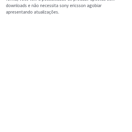
downloads e não necessita sony ericsson agobiar
apresentando atualizações.