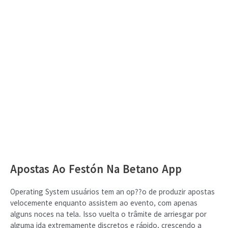
Apostas Ao Festón Na Betano App
Operating System usuários tem an op??o de produzir apostas
velocemente enquanto assistem ao evento, com apenas
alguns noces na tela. Isso vuelta o trâmite de arriesgar por
alguma ida extremamente discretos e rápido, crescendo a