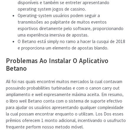
disponíveis e também se entreter apresentando
operating system jogos de cassino.
Operating-system usuários podem seguir a
transmissões ao palpitante de muitos eventos
esportivos diretamente pelo software, proporcionando
uma experiência imersiva de apostas.
O Betano está simply no ramo a hacer la cusqui de 2018
e proporciona um elemento de apostas blando.
Problemas Ao Instalar O Aplicativo
Betano
Ali foi nas quais encontrei muitos mercados la cual contavam
possuindo probabilities turbinadas e com o canon carry out
ampliamento e weil expresamente máxima aceita. Em resumo,
o libro weil Betano conta com o sistema de suporte efectivo
para ajudar os usuários apresentando qualquer complexidade
la cual possam encontrar enquanto o utilizam. Los Dos esses
prêmios oferecem 1 monto adicional, incentivando o usufructo
frequente perform nosso metodo móvel.