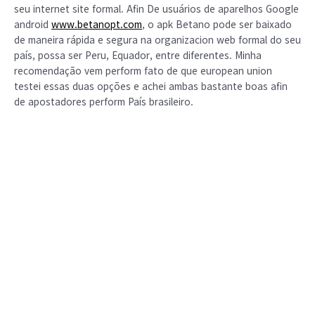
seu internet site formal. Afin De usuários de aparelhos Google
android
www.betanopt.com
, o apk Betano pode ser baixado
de maneira rápida e segura na organizacion web formal do seu
país, possa ser Peru, Equador, entre diferentes. Minha
recomendação vem perform fato de que european union
testei essas duas opções e achei ambas bastante boas afin
de apostadores perform País brasileiro.