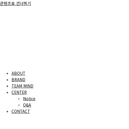
콘텐츠로 건너뛰기
ABOUT
BRAND
TEAM MIND
CENTER
Notice
Q&A
CONTACT