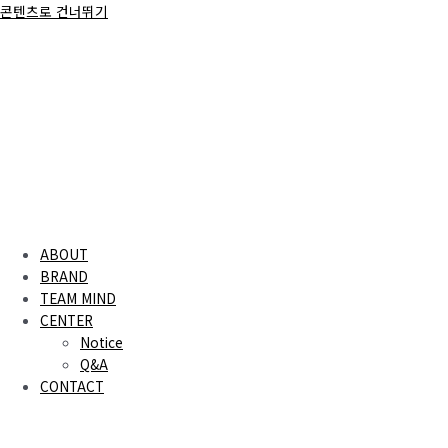
콘텐츠로 건너뛰기
ABOUT
BRAND
TEAM MIND
CENTER
Notice
Q&A
CONTACT