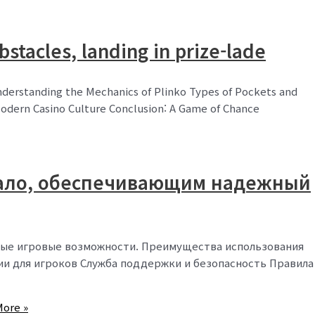
stacles, landing in prize-lade
Understanding the Mechanics of Plinko Types of Pockets and
 Modern Casino Culture Conclusion: A Game of Chance
ркало, обеспечивающим надежный
ные игровые возможности. Преимущества использования
ии для игроков Служба поддержки и безопасность Правила
ore »