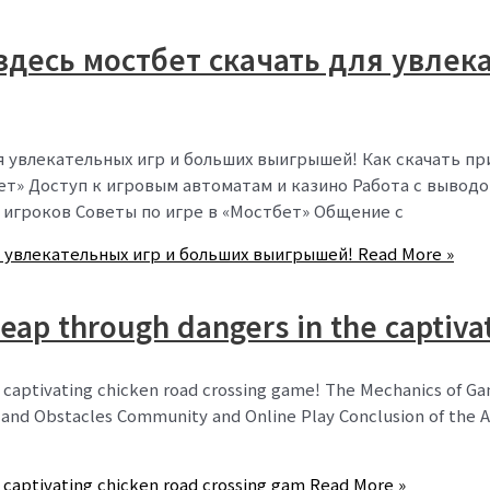
здесь мостбет скачать для увлек
для увлекательных игр и больших выигрышей! Как скачать
т» Доступ к игровым автоматам и казино Работа с выво
 игроков Советы по игре в «Мостбет» Общение с
я увлекательных игр и больших выигрышей!
Read More »
 leap through dangers in the captiv
he captivating chicken road crossing game! The Mechanics of 
and Obstacles Community and Online Play Conclusion of the Ad
e captivating chicken road crossing gam
Read More »