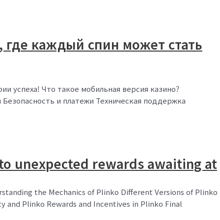
, где каждый спин может стать
рии успеха! Что такое мобильная версия казино?
 Безопасность и платежи Техническая поддержка
 to unexpected rewards awaiting at
tanding the Mechanics of Plinko Different Versions of Plinko
ty and Plinko Rewards and Incentives in Plinko Final