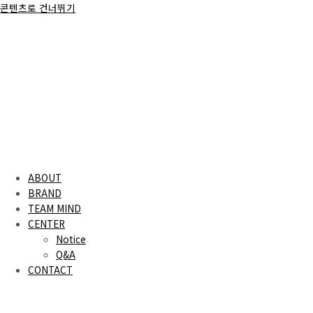
콘텐츠로 건너뛰기
ABOUT
BRAND
TEAM MIND
CENTER
Notice
Q&A
CONTACT