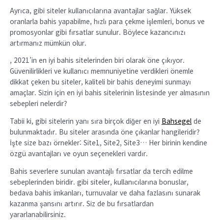
Ayrıca, gibi siteler kullanıcılarına avantajlar sağlar. Yüksek
oranlarla bahis yapabilme, hızlı para çekme işlemleri, bonus ve
promosyonlar gibi fırsatlar sunulur. Böylece kazancınızı
artırmanız mümkün olur.
, 2021’in en iyi bahis sitelerinden biri olarak öne çıkıyor.
Güvenilirlikleri ve kullanıcı memnuniyetine verdikleri önemle
dikkat çeken bu siteler, kaliteli bir bahis deneyimi sunmayı
amaçlar. Sizin için en iyi bahis sitelerinin listesinde yer almasının
sebepleri nelerdir?
Tabii ki, gibi sitelerin yanı sıra birçok diğer en iyi
Bahsegel
de
bulunmaktadır. Bu siteler arasında öne çıkanlar hangileridir?
İşte size bazı örnekler: Site1, Site2, Site3… Her birinin kendine
özgü avantajları ve oyun seçenekleri vardır.
Bahis severlere sunulan avantajlı fırsatlar da tercih edilme
sebeplerinden biridir. gibi siteler, kullanıcılarına bonuslar,
bedava bahis imkanları, turnuvalar ve daha fazlasını sunarak
kazanma şansını artırır. Siz de bu fırsatlardan
yararlanabilirsiniz.