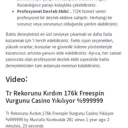
Kazandığınız parayı kolaylıkla çekebilirsiniz.
Profesyonel Destek Ekibi:
, 7/24 hizmet veren
profesyonel bir destek ekibine sahiptir. Herhangi bir
sorunuz veya sorununuz olduğunda yardım alabilirsiniz.
Bahis deneyiminizi en üst seviyeye çıkarmak ve daha fazla
kazanmak için ‘i tercih edebilirsiniz. Farklı oyun seçenekleri,
yüksek oranlar, bonuslar ve güvenilir ödeme yöntemleriyle
kazancınızı artırma şansını elde edebilirsiniz. Ayrıca, her zaman
yanınızda olan profesyonel destek ekibi sayesinde bahis
deneyiminizden tam anlamıyla memnun kalabilirsiniz.
Video:
Tr Rekorunu Kırdım 176k Freespin
Vurgunu Casino Yıkılıyor %999999
Tr Rekorunu Kırdım 176k Freespin Vurgunu Casino Yıkılıyor
%999999 by Mustafa Yücebudak 281 views 1 year ago 2
minutes, 23 seconds