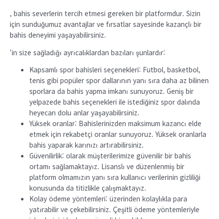
, bahis severlerin tercih etmesi gereken bir platformdur. Sizin
için sunduğumuz avantajlar ve fırsatlar sayesinde kazançlı bir
bahis deneyimi yaşayabilirsiniz.
‘in size sağladığı ayrıcalıklardan bazıları şunlardır:
Kapsamlı spor bahisleri seçenekleri: Futbol, basketbol,
tenis gibi popüler spor dallarının yanı sıra daha az bilinen
sporlara da bahis yapma imkanı sunuyoruz. Geniş bir
yelpazede bahis seçenekleri ile istediğiniz spor dalında
heyecan dolu anlar yaşayabilirsiniz.
Yüksek oranlar: Bahislerinizden maksimum kazancı elde
etmek için rekabetçi oranlar sunuyoruz. Yüksek oranlarla
bahis yaparak karınızı artırabilirsiniz.
Güvenilirlik: olarak müşterilerimize güvenilir bir bahis
ortamı sağlamaktayız. Lisanslı ve düzenlenmiş bir
platform olmamızın yanı sıra kullanıcı verilerinin gizliliği
konusunda da titizlikle çalışmaktayız.
Kolay ödeme yöntemleri: üzerinden kolaylıkla para
yatırabilir ve çekebilirsiniz. Çeşitli ödeme yöntemleriyle