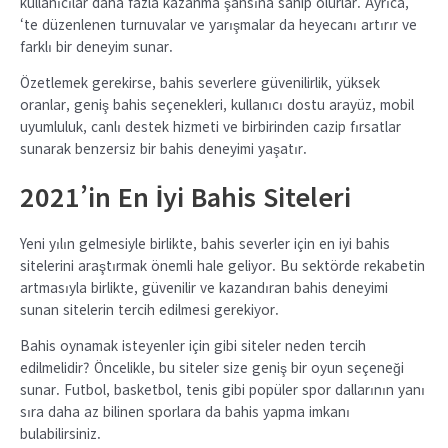
kullanıcılar daha fazla kazanma şansına sahip olurlar. Ayrıca,
‘te düzenlenen turnuvalar ve yarışmalar da heyecanı artırır ve
farklı bir deneyim sunar.
Özetlemek gerekirse, bahis severlere güvenilirlik, yüksek
oranlar, geniş bahis seçenekleri, kullanıcı dostu arayüz, mobil
uyumluluk, canlı destek hizmeti ve birbirinden cazip fırsatlar
sunarak benzersiz bir bahis deneyimi yaşatır.
2021’in En İyi Bahis Siteleri
Yeni yılın gelmesiyle birlikte, bahis severler için en iyi bahis
sitelerini araştırmak önemli hale geliyor. Bu sektörde rekabetin
artmasıyla birlikte, güvenilir ve kazandıran bahis deneyimi
sunan sitelerin tercih edilmesi gerekiyor.
Bahis oynamak isteyenler için gibi siteler neden tercih
edilmelidir? Öncelikle, bu siteler size geniş bir oyun seçeneği
sunar. Futbol, basketbol, tenis gibi popüler spor dallarının yanı
sıra daha az bilinen sporlara da bahis yapma imkanı
bulabilirsiniz.