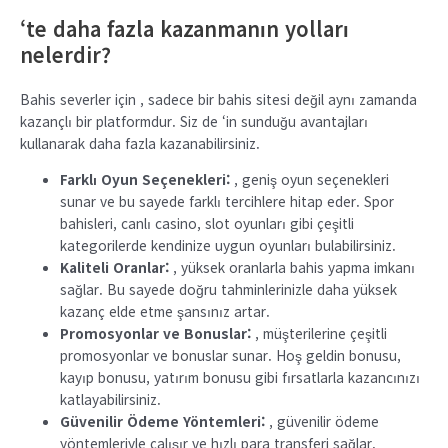
‘te daha fazla kazanmanın yolları
nelerdir?
Bahis severler için , sadece bir bahis sitesi değil aynı zamanda
kazançlı bir platformdur. Siz de ‘in sunduğu avantajları
kullanarak daha fazla kazanabilirsiniz.
Farklı Oyun Seçenekleri:
, geniş oyun seçenekleri
sunar ve bu sayede farklı tercihlere hitap eder. Spor
bahisleri, canlı casino, slot oyunları gibi çeşitli
kategorilerde kendinize uygun oyunları bulabilirsiniz.
Kaliteli Oranlar:
, yüksek oranlarla bahis yapma imkanı
sağlar. Bu sayede doğru tahminlerinizle daha yüksek
kazanç elde etme şansınız artar.
Promosyonlar ve Bonuslar:
, müşterilerine çeşitli
promosyonlar ve bonuslar sunar. Hoş geldin bonusu,
kayıp bonusu, yatırım bonusu gibi fırsatlarla kazancınızı
katlayabilirsiniz.
Güvenilir Ödeme Yöntemleri:
, güvenilir ödeme
yöntemleriyle çalışır ve hızlı para transferi sağlar.