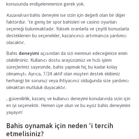
konusunda endişelenmenize gerek yok.
Kazandıran
bahis deneyimi ise sizin için değerli olan bir diğer
faktördür. ‘te geniş bir spor bahisleri ve casino oyunları
seçeneği bulunmaktadır. Yüksek oranlarla ve çeşitli bonuslarla
desteklenen bu seçenekler, kazancınızı artırmanıza yardımcı
olacaktır.
Bahis
deneyimi
açısından da sizi memnun edeceğimize emin
olabilirsiniz. Kullanıcı dostu arayüzümüz ve hızlı işlem
süreçlerimiz sayesinde, bahis yapmak hiç bu kadar kolay
olmamıştı. Ayrıca, 7/24 aktif olan müşteri destek ekibimiz
herhangi bir sorunuz veya ihtiyacınız olduğunda size yardımcı
olmaktan mutluluk duyacaktır.
, güvenilirlik, kazanç ve kullanıcı deneyimi konularında sizin için
en iyi seçenektir. Hemen üye olun ve bu eşsiz bahis deneyimini
yaşayın!
Bahis oynamak için neden ‘i tercih
etmelisiniz?