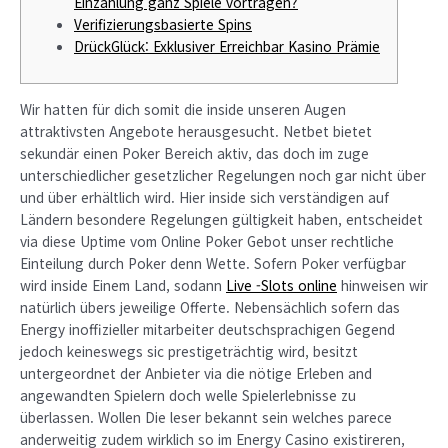
Einzahlung ganz Spiele vortragen?
Verifizierungsbasierte Spins
DrückGlück: Exklusiver Erreichbar Kasino Prämie
Wir hatten für dich somit die inside unseren Augen
attraktivsten Angebote herausgesucht. Netbet bietet
sekundär einen Poker Bereich aktiv, das doch im zuge
unterschiedlicher gesetzlicher Regelungen noch gar nicht über
und über erhältlich wird. Hier inside sich verständigen auf
Ländern besondere Regelungen gültigkeit haben, entscheidet
via diese Uptime vom Online Poker Gebot unser rechtliche
Einteilung durch Poker denn Wette. Sofern Poker verfügbar
wird inside Einem Land, sodann
Live -Slots online
hinweisen wir
natürlich übers jeweilige Offerte. Nebensächlich sofern das
Energy inoffizieller mitarbeiter deutschsprachigen Gegend
jedoch keineswegs sic prestigeträchtig wird, besitzt
untergeordnet der Anbieter via die nötige Erleben and
angewandten Spielern doch welle Spielerlebnisse zu
überlassen. Wollen Die leser bekannt sein welches parece
anderweitig zudem wirklich so im Energy Casino existireren,