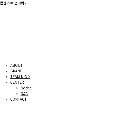
콘텐츠로 건너뛰기
ABOUT
BRAND
TEAM MIND
CENTER
Notice
Q&A
CONTACT