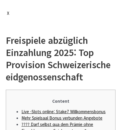
X
Freispiele abzüglich
Einzahlung 2025: Top
Provision Schweizerische
eidgenossenschaft
Content
Live -Slots online: Stake7 Willkommensbonus
Mehr Spielsaal Bonus verbunden Angebote
???? Darf selbst qua dem Prämie ohne