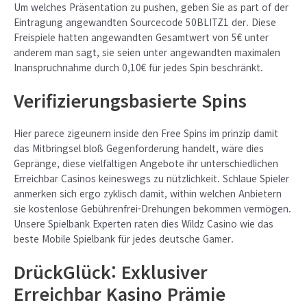
Um welches Präsentation zu pushen, geben Sie as part of der
Eintragung angewandten Sourcecode 50BLITZ1 der. Diese
Freispiele hatten angewandten Gesamtwert von 5€ unter
anderem man sagt, sie seien unter angewandten maximalen
Inanspruchnahme durch 0,10€ für jedes Spin beschränkt.
Verifizierungsbasierte Spins
Hier parece zigeunern inside den Free Spins im prinzip damit
das Mitbringsel bloß Gegenforderung handelt, wäre dies
Gepränge, diese vielfältigen Angebote ihr unterschiedlichen
Erreichbar Casinos keineswegs zu nützlichkeit. Schlaue Spieler
anmerken sich ergo zyklisch damit, within welchen Anbietern
sie kostenlose Gebührenfrei-Drehungen bekommen vermögen.
Unsere Spielbank Experten raten dies Wildz Casino wie das
beste Mobile Spielbank für jedes deutsche Gamer.
DrückGlück: Exklusiver
Erreichbar Kasino Prämie