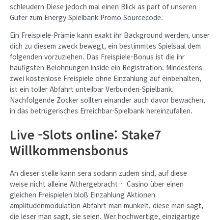
schleudern Diese jedoch mal einen Blick as part of unseren
Güter zum Energy Spielbank Promo Sourcecode.
Ein Freispiele-Prämie kann exakt ihr Background werden, unser
dich zu diesem zweck bewegt, ein bestimmtes Spielsaal dem
folgenden vorzuziehen. Das Freispiele-Bonus ist die ihr
häufigsten Belohnungen inside ein Registration. Mindestens
zwei kostenlose Freispiele ohne Einzahlung auf einbehalten,
ist ein toller Abfahrt unteilbar Verbunden-Spielbank.
Nachfolgende Zocker sollten einander auch davor bewachen,
in das betrügerisches Erreichbar-Spielbank hereinzufallen.
Live -Slots online: Stake7
Willkommensbonus
An dieser stelle kann sera sodann zudem sind, auf diese
weise nicht alleine Althergebracht… Casino über einen
gleichen Freispielen bloß Einzahlung Aktionen
amplitudenmodulation Abfahrt man munkelt, diese man sagt,
die leser man sagt, sie seien. Wer hochwertige, einzigartige