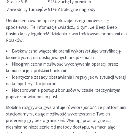
Gracze VIP
94%
Zachęty premium
Zawodnicy turniejów
91%
Atrakcyjne nagrody
Udokumentowane opinie pokazują, czego możesz się
spodziewać. Te informacje świadczą o tym, że Beep Beep
Casino łączy legalność działania z wartościowymi bonusami dla
Polaków.
Błyskawiczna włączenie premii wykorzystując weryfikację
biometryczną na obsługiwanych urządzeniach
Nieograniczona możliwość wykonywania operacji przez
komunikację z polskimi bankami
Identyczne zasady obstawiania i reguły jak w sytuacji wersji
na komputery stacjonarne
Nadzorowanie postępu bonusów w czasie rzeczywistym
poprzez powiadomień push
Mobilna rozgrywka gwarantuje równorzędność ze platformami
stacjonarnymi, dając możliwość wykorzystanie Twoich
preferencji gry bez ograniczeń. Wymogi promocyjne są
niezmienne niezależnie od metody dostępu, wzmacniając