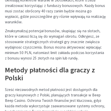
zrealizować korzystając z funduszy bonusowych. Każdy bonus
musi zostać obrócony 40 razy zanim będzie można go
wypłacić, gdzie poszczególne gry różnie wpływają na realizację
warunków.
Zmaksymalizuj potencjał bonusów, skupiając się na slotach,
które w całości liczą się do wymagań obrotu. Odkryjesz, że
stosowanie strategicznych strategii gry znacznie zwiększa
wydajność czyszczenia. Bonus można aktywować wpłacając
minimum 50 PLN, natomiast limit zakładu podczas korzystania
z bonusu wynosi 25 złotych na spin lub rundę.
Metody płatności dla graczy z
Polski
Sześć niezawodnych metod płatności jest dostępnych dla
graczy kasynowych z Polski, planujących transakcje w Beep
Beep Casino. Ochrona Twoich finansów jest kluczowa, gdyż
każda metoda wykorzystuje zaawansowane systemy ochrony,