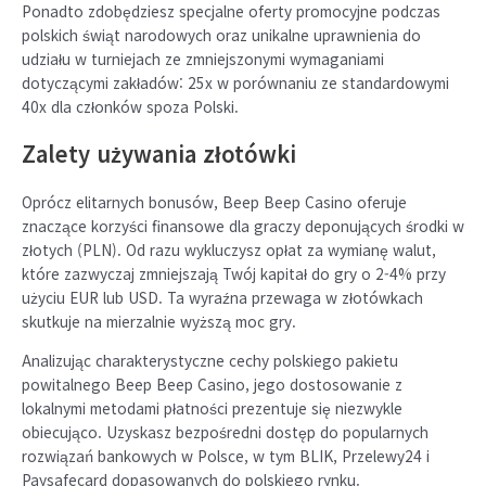
Ponadto zdobędziesz specjalne oferty promocyjne podczas
polskich świąt narodowych oraz unikalne uprawnienia do
udziału w turniejach ze zmniejszonymi wymaganiami
dotyczącymi zakładów: 25x w porównaniu ze standardowymi
40x dla członków spoza Polski.
Zalety używania złotówki
Oprócz elitarnych bonusów, Beep Beep Casino oferuje
znaczące korzyści finansowe dla graczy deponujących środki w
złotych (PLN). Od razu wykluczysz opłat za wymianę walut,
które zazwyczaj zmniejszają Twój kapitał do gry o 2-4% przy
użyciu EUR lub USD. Ta wyraźna przewaga w złotówkach
skutkuje na mierzalnie wyższą moc gry.
Analizując charakterystyczne cechy polskiego pakietu
powitalnego Beep Beep Casino, jego dostosowanie z
lokalnymi metodami płatności prezentuje się niezwykle
obiecująco. Uzyskasz bezpośredni dostęp do popularnych
rozwiązań bankowych w Polsce, w tym BLIK, Przelewy24 i
Paysafecard dopasowanych do polskiego rynku.