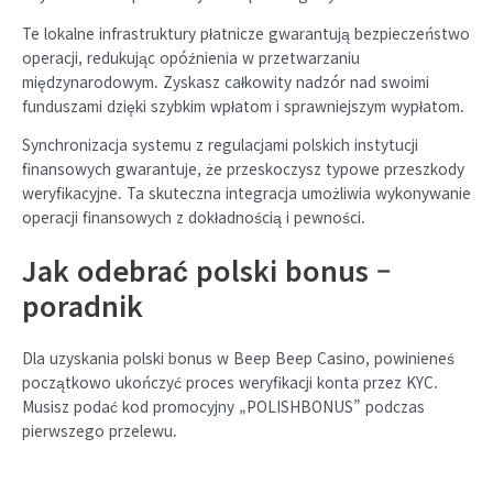
Te lokalne infrastruktury płatnicze gwarantują bezpieczeństwo
operacji, redukując opóźnienia w przetwarzaniu
międzynarodowym. Zyskasz całkowity nadzór nad swoimi
funduszami dzięki szybkim wpłatom i sprawniejszym wypłatom.
Synchronizacja systemu z regulacjami polskich instytucji
finansowych gwarantuje, że przeskoczysz typowe przeszkody
weryfikacyjne. Ta skuteczna integracja umożliwia wykonywanie
operacji finansowych z dokładnością i pewności.
Jak odebrać polski bonus –
poradnik
Dla uzyskania polski bonus w Beep Beep Casino, powinieneś
początkowo ukończyć proces weryfikacji konta przez KYC.
Musisz podać kod promocyjny „POLISHBONUS” podczas
pierwszego przelewu.