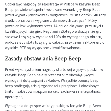
Odbierając nagrodę za rejestrację w Polsce w kasynie Beep
Beep, powinieneś spełnić wskazane warunki gry Beep Beep
przed wypłatą jakichkolwiek wygranych. Musisz obrócić 40 razy
środki bonusowe i wygrane z darmowych zakręceń, który
powinien być wykonany przez 14 dni od aktywacji przy użyciu
kwalifikujących się gier. Regulamin Złotego wskazuje, że gry
stołowe liczą się w wysokości 10% do wymaganego obrotu,
podczas gdy sloty liczą się w całości, przy czym niektóre gry o
wysokim RTP są wyłączone z kwalifikowalności.
Zasady obstawiania Beep Beep
Przed wykorzystaniem nagrody startowej w języku polskim w
kasynie Beep Beep należy przeczytać z obowiązującymi
wymogami dotyczącymi zakładów. Wszystkie bonusy beep
beep podlegają ścisłej zgodności z przepisami i określonym
limitom zakładów mającym na celu zachowanie integralności
operacyjnej.
Wymagania dotyczące waluty polskiej w kasynie Beep Beep
określają konkretne warunki w złotówkach, które trzeba