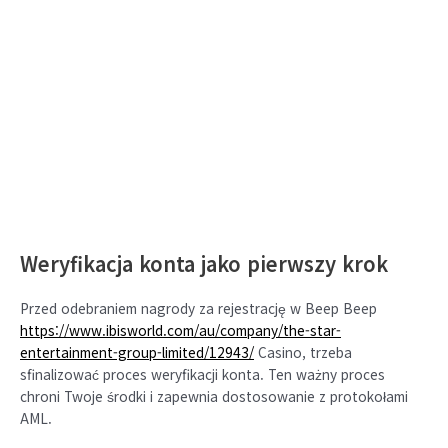
Weryfikacja konta jako pierwszy krok
Przed odebraniem nagrody za rejestrację w Beep Beep
https://www.ibisworld.com/au/company/the-star-
entertainment-group-limited/12943/
Casino, trzeba
sfinalizować proces weryfikacji konta. Ten ważny proces
chroni Twoje środki i zapewnia dostosowanie z protokołami
AML.