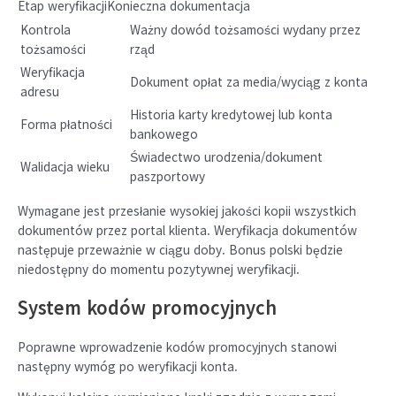
Etap weryfikacjiKonieczna dokumentacja
Kontrola
Ważny dowód tożsamości wydany przez
tożsamości
rząd
Weryfikacja
Dokument opłat za media/wyciąg z konta
adresu
Historia karty kredytowej lub konta
Forma płatności
bankowego
Świadectwo urodzenia/dokument
Walidacja wieku
paszportowy
Wymagane jest przesłanie wysokiej jakości kopii wszystkich
dokumentów przez portal klienta. Weryfikacja dokumentów
następuje przeważnie w ciągu doby. Bonus polski będzie
niedostępny do momentu pozytywnej weryfikacji.
System kodów promocyjnych
Poprawne wprowadzenie kodów promocyjnych stanowi
następny wymóg po weryfikacji konta.