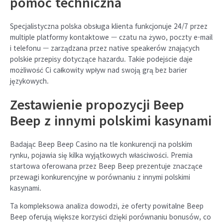
pomoc techniczna
Specjalistyczna polska obsługa klienta funkcjonuje 24/7 przez
multiple platformy kontaktowe — czatu na żywo, poczty e-mail
i telefonu — zarządzana przez native speakerów znających
polskie przepisy dotyczące hazardu. Takie podejście daje
możliwość Ci całkowity wpływ nad swoją grą bez barier
językowych.
Zestawienie propozycji Beep
Beep z innymi polskimi kasynami
Badając Beep Beep Casino na tle konkurencji na polskim
rynku, pojawia się kilka wyjątkowych właściwości. Premia
startowa oferowana przez Beep Beep prezentuje znaczące
przewagi konkurencyjne w porównaniu z innymi polskimi
kasynami.
Ta kompleksowa analiza dowodzi, że oferty powitalne Beep
Beep oferują większe korzyści dzięki porównaniu bonusów, co